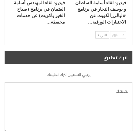
فيديو: لقاء أسامة السلطان
فيديو: لقاء المهندس أسامة
و يوسف النجار في برنامج
العثمان في برنامج (صباح
#ليالي_الكويت عن
الخير ياكويت) عن خدمات
الاختبارات الورقية…
محفظة…
السابق
التالي
اترك تعليق
يرجي التسجيل لترك تعليقك