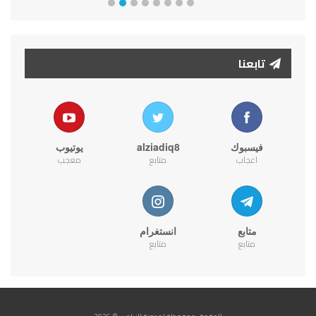
تابعنا
فيسبوك
alziadiq8
يوتيوب
اعجاب
متابع
معجب
متابع
انستغرام
متابع
متابع