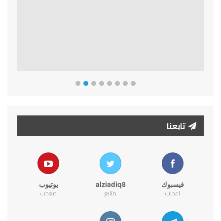
تابعنا
فيسبوك
alziadiq8
يوتيوب
اعجاب
متابع
معجب