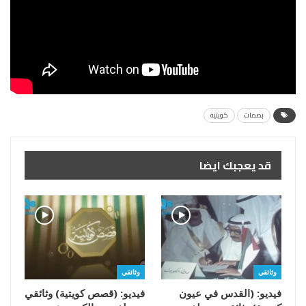
بصمات
كويتية
قد يعجبك ايضا
وثائقي
وثائقي
فيديو: (القدس في عيون
فيديو: (قصص كويتية) وثائقي