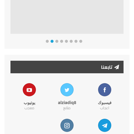
تابعنا
فيسبوك
alziadiq8
يوتيوب
اعجاب
متابع
معجب