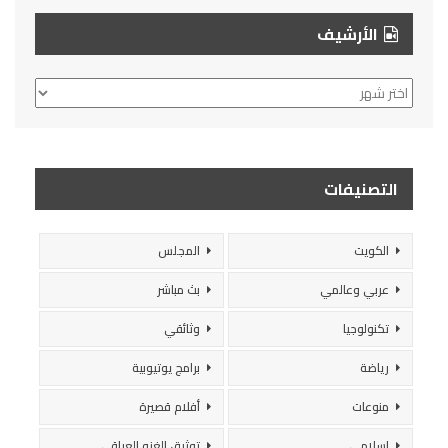
الأرشيف
الأرشيف
التصنيفات
الكويت
المجلس
عربي وعالمي
بث مباشر
تكنولوجيا
وثائقي
رياضة
برامج يوتيوبية
منوعات
أفلام قصيرة
إسلامي
توثيق الغزو العراقي