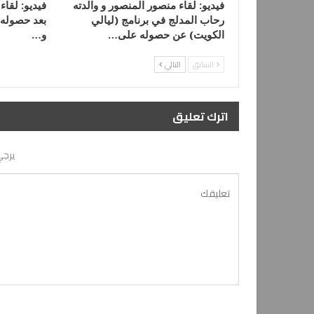
فيديو: لقاء منصور المنصور و والدته
فيديو: لقا
رحاب المدلج في برنامج (ليالي
بعد حصوله 
الكويت) عن حصوله على…
و…
السابق
التالي
اترك تعليق
يرجي