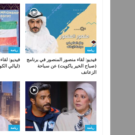
رياضة
رياضة
فيديو: لقاء منصور المنصور في برنامج
فيديو: لقاء
(صباح الخير ياكويت) عن سباحة
(ليالي الك
الزعانف
رياضة
رياضة