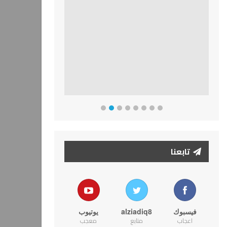
تابعنا
فيسبوك
alziadiq8
يوتيوب
اعجاب
متابع
معجب