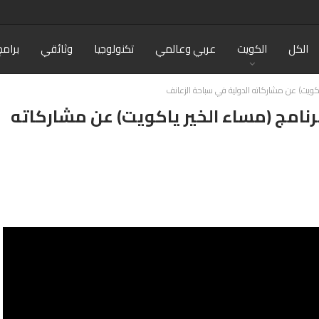
الكل
الكويت
عربي وعالمي
تكنولوجيا
وثائقي
برامج
اكويت) عن مشاركاته الدولية في سباحة الزعانف
رنامج (مساء الخير ياكويت) عن مشاركاته