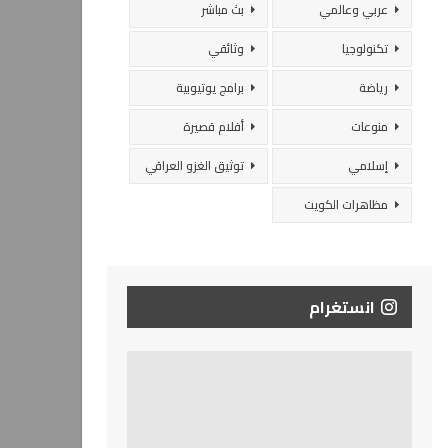
عربي وعالمي
بث مباشر
تكنولوجيا
وثائقي
رياضة
برامج يوتيوبية
منوعات
أفلام قصيرة
إسلامي
توثيق الغزو العراقي
مظاهرات الكويت
انستغرام