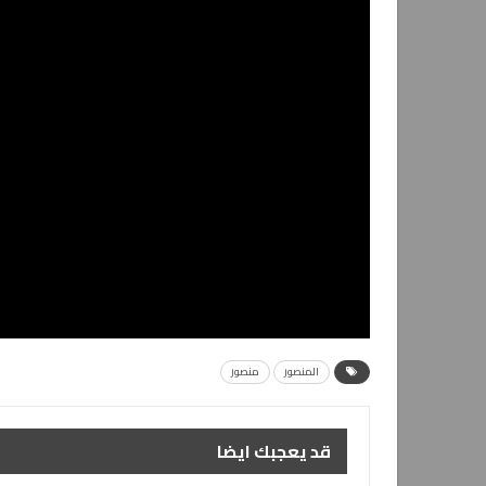
المنصور
منصور
قد يعجبك ايضا