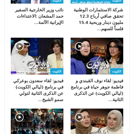
الكويت
الكويت
شركة الاستثمارات الوطنية
تحقق صافي أرباح 12.3
مليون دينار وربحية 15.4
‬الإيرانية‭ ‬الآثمة‭…
فلساً للسهم…
الكويت
الكويت
فيديو: لقاء نوف القبندي و
فيديو: لقاء سعدون بوعركي
فاطمة جوهر حياة في برنامج
في برنامج (ليالي الكويت)
(ليالي الكويت) عن الذكرى
عن الذكرى الثانية لتولي
الثانية…
سمو الشيخ…