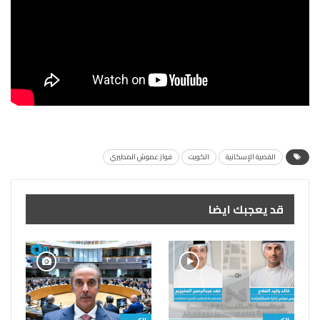
القضية الإسكانية
الكويت
فواز عموش المطيري
قد يعجبك ايضا