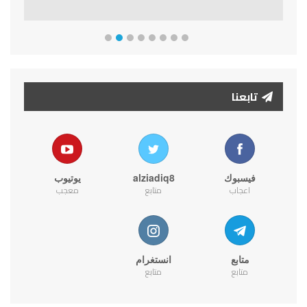
تابعنا
فيسبوك
alziadiq8
يوتيوب
اعجاب
متابع
معجب
متابع
انستغرام
متابع
متابع