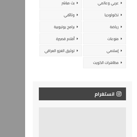
عربي وعالمي
بث مباشر
تكنولوجيا
وثائقي
رياضة
برامج يوتيوبية
منوعات
أفلام قصيرة
إسلامي
توثيق الغزو العراقي
مظاهرات الكويت
انستغرام