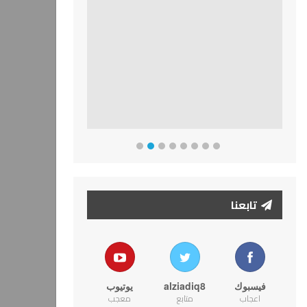
تابعنا
فيسبوك
alziadiq8
يوتيوب
اعجاب
متابع
معجب