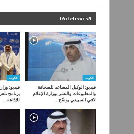
قد يعجبك ايضا
الكويت
الكويت
فيديو: الوكيل المساعد للصحافة
فيديو: وزار
والمطبوعات والنشر بوزارة الإعلام
برنامج تلفز
لافي السبيعي يوضّح…
للإذاعة…