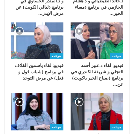
د.خالد الطبطبائي و د.هشام
و د.المنذر الحساوي في
الحازمي في برنامج (مساء
برنامج (ليالي الكويت) عن
الخير…
مرض الإيدز…
منوعات
منوعات
فيديو: لقاء د.عبير أحمد
فيديو: لقاء ياسمين القلاف
التجلي و شريفة الكندري في
في برنامج (شباب قول و
برنامج (صباح الخير ياكويت)
فعل) عن مرض التوحد
عن…
منوعات
منوعات