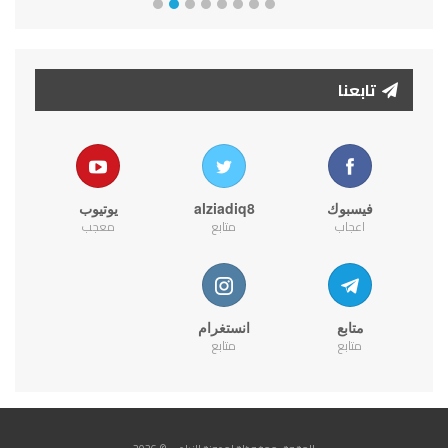
تابعنا
فيسبوك
alziadiq8
يوتيوب
اعجاب
متابع
معجب
متابع
انستغرام
متابع
متابع