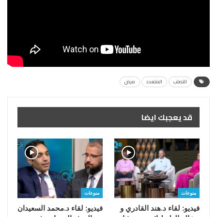
التصلب
المتعدد
مرض
قد يعجبك ايضا
منوعات
منوعات
فيديو: لقاء د.هند القادري و
فيديو: لقاء د.محمد السعيدان