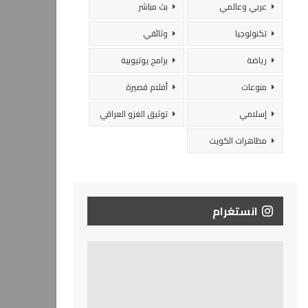
عربي وعالمي
بث مباشر
تكنولوجيا
وثائقي
رياضة
برامج يوتيوبية
منوعات
أفلام قصيرة
إسلامي
توثيق الغزو العراقي
مظاهرات الكويت
انستغرام