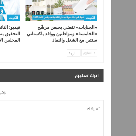
الكويت
الكويت
«الجنايات» تقضي بحبس مرشّح
فيديو: النا
«الخامسة» ومواطنين ووافد باكستاني
التحقيق بت
سنتين مع الشغل والنفاذ
المجلس ال
السابق
التالي
اترك تعليق
يرجي