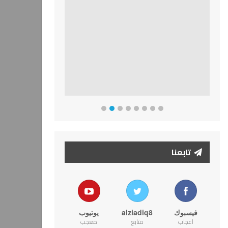
تابعنا
فيسبوك
alziadiq8
يوتيوب
اعجاب
متابع
معجب