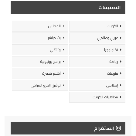
التصنيفات
الكويت
المجلس
عربي وعالمي
بث مباشر
تكنولوجيا
وثائقي
رياضة
برامج يوتيوبية
منوعات
أفلام قصيرة
إسلامي
توثيق الغزو العراقي
مظاهرات الكويت
انستغرام