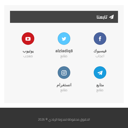
تابعنا
فيسبوك
alziadiq8
يوتيوب
اعجاب
متابع
معجب
متابع
انستغرام
متابع
متابع
الحقوق محفوظة لمدونة الزيادي © 2026