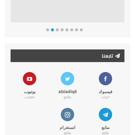
تابعنا
فيسبوك
alziadiq8
يوتيوب
اعجاب
متابع
معجب
متابع
انستغرام
متابع
متابع