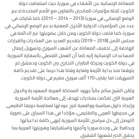
المعاناة الإنسانية عن الأشقاء في سوريا، حيث استضافت دولة
الكويت ثلاثة مؤتمرات للمانحين بالتعاون مع الأمم المتحدة لدعم
الوضع الإنساني في سوريا (2013 – 2014 – 2015)، كما شاركت في
عدد من المؤتمرات الدولية الأخرى المعنية بدعم الوضع الإنساني في
سوريا، كما قامت دولة الكويت ومن خلال عضويتها غير الدائمة في
مجلس الأمن (2018 – 2019) بتقديم العديد من المبادرات والقرارات
الهادفة إلى تخفيف المعاناة عن الشعب السوري وتسهيل إيصال
المساعدات الإنسانية إليه كما أن العمل القنصلي بالسفارة السورية
في دولة الكويت وحركة الطيران التجاري بين الكويت ودمشق لم
يتوقفا منذ بداية الأزمة ولغاية وقتنا هذا حرصا على تقديم كافة
التسهيلات لما يقارب 170 ألف سوري مقيم في دولة الكويت.
وثمّن الشيخ سالم عالياً جهود المملكة العربية السعودية والدول
العربية التي تقدّمت بمبادرات تهدف إلى معالجة الأزمة السورية
وإيجاد حلول سياسية وواقعية تتيح عودتها لممارسة دورها الطبيعي
في محيطها العربي والاقليمي، مؤكدا في هذا السياق على ضرورة
التوصل إلى حل سياسي للأزمة السورية يُنهي كافة تداعياتها
ويحافظ على وحدة سوريا وأمنها واستقرارها وهويتها العربية بما
يحقق الخير لشعبها الشقيق.