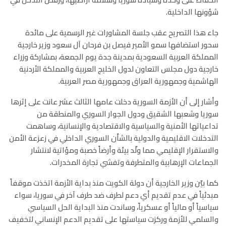
شؤونها الداخلية.
جاء هذا التصريح عقب جلسة المشاورات غير الرسمية على مائدة
سحور استضافها سمو الأمير فيصل بن فرحان آل سعود وزير خارجية
المملكة العربية السعودية بمدينة جدة يوم الجمعة، بمشاركة وزراء
خارجية دول مجلس التعاون لدول الخليج العربية والمملكة الأردنية
الهاشمية وجمهورية العراق وجمهورية مصر العربية.
وأشار إلى أن الأزمة السورية دخلت عامها الثالث عشر عانت على إثرها
سوريا وشعبها الشقيق ودول الجوار السوري والمنطقة من
تداعياتها الأمنية والسياسية والاقتصادية والإنسانية، وساهمت
التدخلات الاقليمية والدولية بالشأن السوري الداخلي في زعزعة الأمن
والاستقرار الإقليمي مما ولّد بيئة وأرضاً خصبة ومؤاتية لانتشار
الجماعات الإرهابية والمتطرفة وتفشي تجارة المخدرات.
كما بيّن وزير الخارجية أن دولة الكويت منذ بداية الأزمة اتخذت موقفاً
مبدئياً في عدم تقديم أي دعم لطرف ضد طرف آخر في سوريا، سواء
سياسياً أو مالياً أو عسكرياً، وساندت منذ البداية الحل السياسي
والسلمي للأزمة وركزت سياستها على تقديم الدعم الإنساني لتخفيف