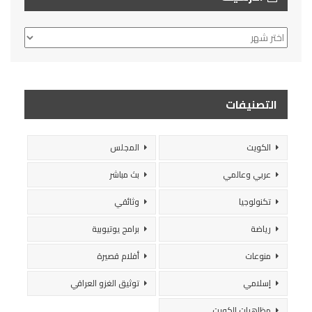
الأرشيف
التصنيفات
الكويت
المجلس
عربي وعالمي
بث مباشر
تكنولوجيا
وثائقي
رياضة
برامج يوتيوبية
منوعات
أفلام قصيرة
إسلامي
توثيق الغزو العراقي
مظاهرات الكويت