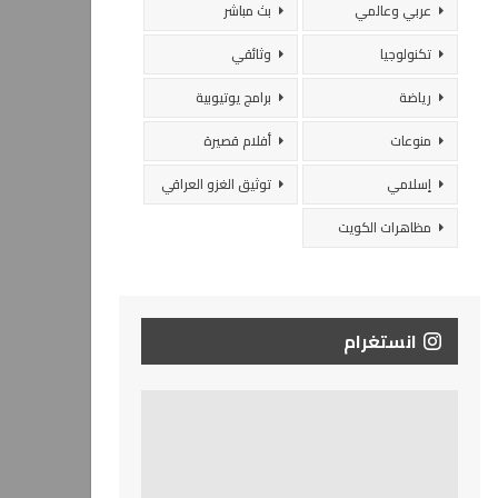
عربي وعالمي
بث مباشر
تكنولوجيا
وثائقي
رياضة
برامج يوتيوبية
منوعات
أفلام قصيرة
إسلامي
توثيق الغزو العراقي
مظاهرات الكويت
انستغرام