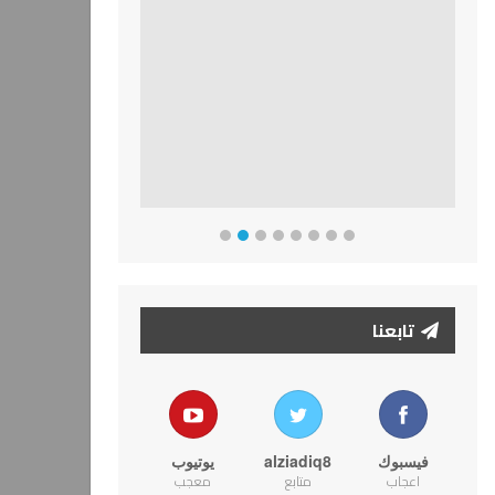
تابعنا
فيسبوك
alziadiq8
يوتيوب
اعجاب
متابع
معجب