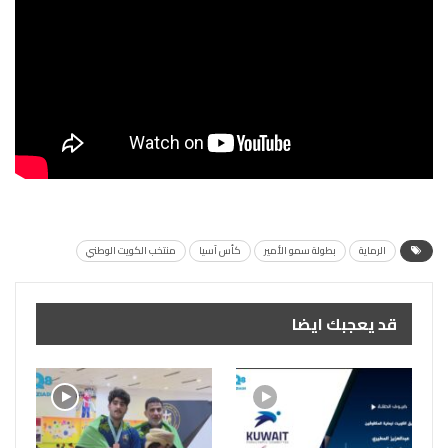
الرماية
بطولة سمو الأمير
كأس آسيا
منتخب الكويت الوطني
قد يعجبك ايضا