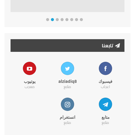
تابعنا
فيسبوك
alziadiq8
يوتيوب
اعجاب
متابع
معجب
متابع
انستغرام
متابع
متابع