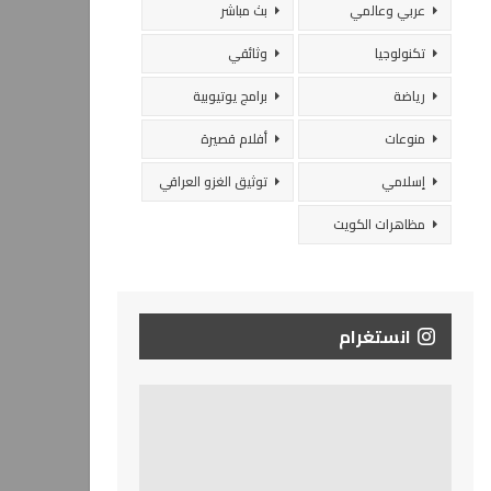
عربي وعالمي
بث مباشر
تكنولوجيا
وثائقي
رياضة
برامج يوتيوبية
منوعات
أفلام قصيرة
إسلامي
توثيق الغزو العراقي
مظاهرات الكويت
انستغرام