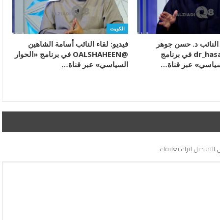
الكويت
 النائب د. حسن جوهر
فيديو: لقاء النائب أسامة الشاهين
@dr_hasanjohar في برنامج
@OALSHAHEEN في برنامج «الحوار
سياسي» عبر قناة…
السياسي» عبر قناة…
 التسجيل لترك تعليقك