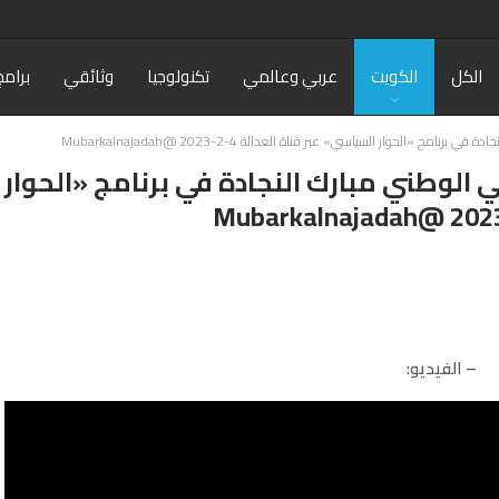
الكل
الكويت
عربي وعالمي
تكنولوجيا
وثائقي
برامج
ج «الحوار السياسي» عبر قناة العدالة 4-2-2023 @Mubarkalnajadah
 الوطني مبارك النجادة في برنامج «الحوار
– الفيديو: