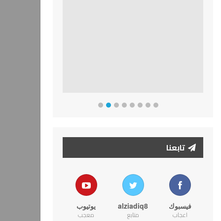
تابعنا
فيسبوك
alziadiq8
يوتيوب
اعجاب
متابع
معجب