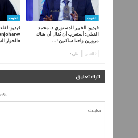
الكويت
الكويت
فيديو: الخبير الدستوري د. محمد
فيديو: لقاء
الفيلي: أستغرب أن يُقال أن هناك
مزورين واحنا ساكتين !…
«الحوار ال
السابق
التالي
اترك تعليق
يرجي