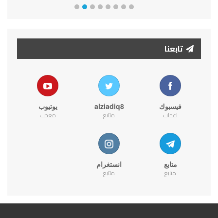
تابعنا
فيسبوك
alziadiq8
يوتيوب
اعجاب
متابع
معجب
متابع
انستغرام
متابع
متابع