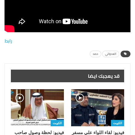
رابط
العدواني
حمد
قد يعجبك ايضا
الكويت
الكويت
فيديو: لقاء اللواء علي مسفر
فيديو: لحظة وصول صاحب