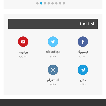
تابعنا
فيسبوك
alziadiq8
يوتيوب
اعجاب
متابع
معجب
متابع
انستغرام
متابع
متابع