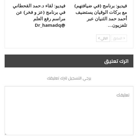
فيديو: برنامج (في ضيافتهم)
فيديو: لقاء د.حمد القحطاني
مع بركات الوقيان يستضيف
في برنامج (عز و فخر) عن
أحمد حمد الثنيان عبر
مراسم رفع العلم
تلفزيون…
@Dr_hamadq
السابق
التالي
اترك تعليق
يرجي التسجيل لترك تعليقك