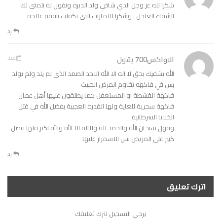
شكرا لله عز وجل الذي شافي ولد الديره ونقول له نتمني لك
الشفاء العاجل . وشكرا للامارات التي تكفلت بنفقه علاجه
رد
الاواكس700
يقول
منذ
الله يشفيك بحق لا اله الا الله الاحد الصمد الذي لم يلد ولم يولد
بس في فاكهه تقاوم المرض الخبيث
فاكهة القشطة او المستعفل كما يطلقون عليها أهل عمان
فاكهة سحرية للغاية ولها القدرة العجيبة بفضل الله في قتل
الخلايا السرطانية
وقول سبحان الله والحمد لله ولااله الا الله والله اكبر فلها فضل
كبير على المريض بس الاسمرار عليها
رد
اترك تعليق
يرجي التسجيل لترك تعليقك