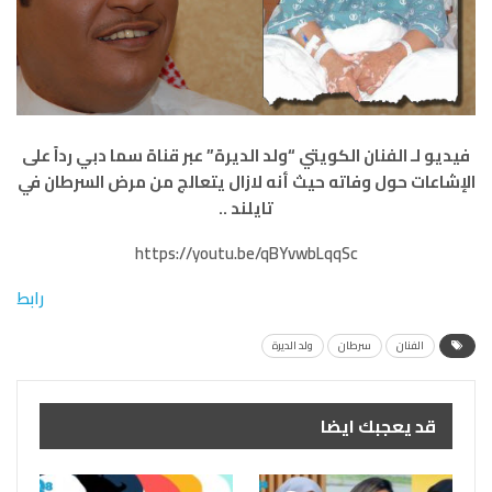
فيديو لـ الفنان الكويتي “ولد الديرة” عبر قناة سما دبي رداً على
الإشاعات حول وفاته حيث أنه لازال يتعالج من مرض السرطان في
تايلند ..
https://youtu.be/qBYvwbLqqSc
رابط
الفنان
سرطان
ولد الديرة
قد يعجبك ايضا