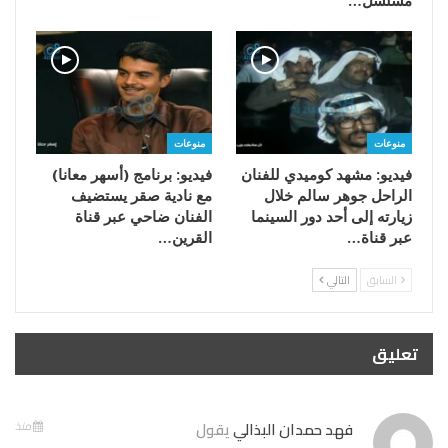
مسلسل…
منوعات
منوعات
فيديو: مشهد كوميدي للفنان
فيديو: برنامج (أسهر معانا)
الراحل جوهر سالم خلال
مع نادية صقر يستضيف
زيارته إلى أحد دور السينما
الفنان ضاحي عبر قناة
عبر قناة…
القرين…
السابق
التالي
تعليق
فهد حمدان البذالي
يقول
منذ