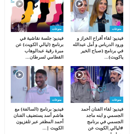
منوعات
منوعات
فيديو: لقاء أفراح الخراز و
فيديو: جلسة نقاشية في
ورود الدرباس و أمل عبدالله
برنامج (ليالي الكويت) عن
في برنامج (صباح الخير
مبرة رقية عبدالوهاب
ياكويت)…
القطامي لسرطان…
منوعات
منوعات
فيديو: لقاء الفنان أحمد
فيديو: برنامج (السالفة) مع
الجسمي و ابنه ماجد
هاشم أسد يستضيف الفنان
الجسمي في برنامج
أحمد المظفر عبر تلفزيون
#ليالي_الكويت عن
الكويت |…