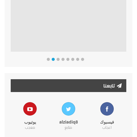
Previous
Next
تابعنا
فيسبوك
alziadiq8
يوتيوب
اعجاب
متابع
معجب