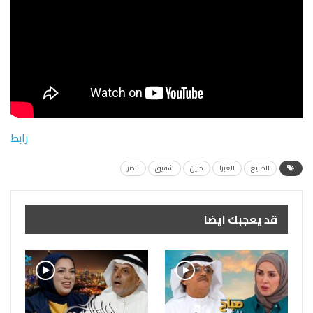
رابط
الصايغ
الغبرا
حنين
شفيق
ناصر
قد يعجبك ايضا