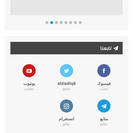
تابعنا
فيسبوك
alziadiq8
يوتيوب
اعجاب
متابع
معجب
متابع
انستغرام
متابع
متابع