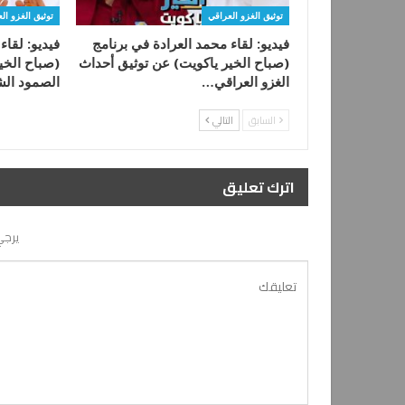
توثيق الغزو العراقي
توثيق الغزو ال
فيديو: لقاء محمد العرادة في برنامج
فيديو: لقا
(صباح الخير ياكويت) عن توثيق أحداث
(صباح الخي
الغزو العراقي…
الصمود ال
السابق
التالي
اترك تعليق
يرجي