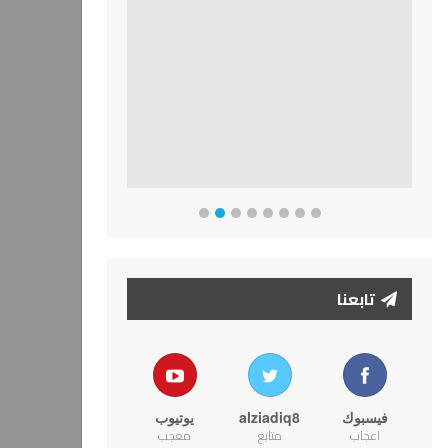
تابعنا
فيسبوك
alziadiq8
يوتيوب
اعجاب
متابع
معجب