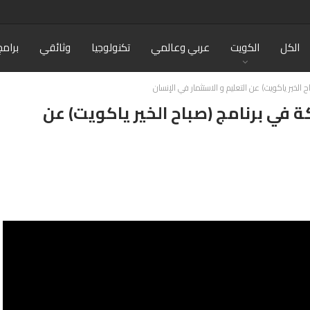
الكل
الكويت
عربي وعالمي
تكنولوجيا
وثائقي
برامج
الخير ياكويت) عن التعليم و الاستثمار في الإنسان
 في برنامج (صباح الخير ياكويت) عن