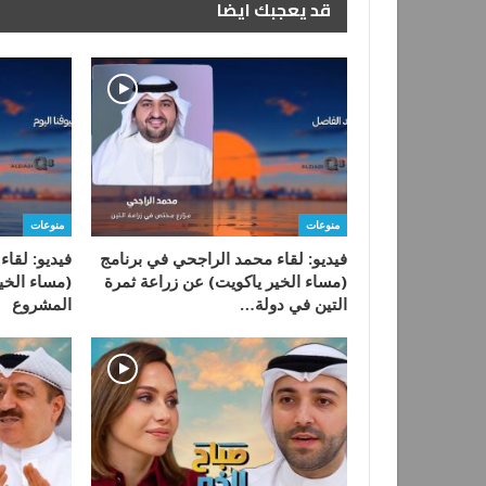
قد يعجبك ايضا
منوعات
منوعات
فيديو: لقاء محمد الراجحي في برنامج
فيديو: لقاء
(مساء الخير ياكويت) عن زراعة ثمرة
(مساء الخي
التين في دولة…
المشروع