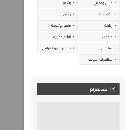
عربي وعالمي
بث مباشر
تكنولوجيا
وثائقي
رياضة
برامج يوتيوبية
منوعات
أفلام قصيرة
إسلامي
توثيق الغزو العراقي
مظاهرات الكويت
انستغرام