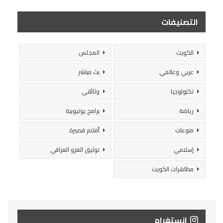
التصنيفات
الكويت
المجلس
عربي وعالمي
بث مباشر
تكنولوجيا
وثائقي
رياضة
برامج يوتيوبية
منوعات
أفلام قصيرة
إسلامي
توثيق الغزو العراقي
مظاهرات الكويت
انستغرام