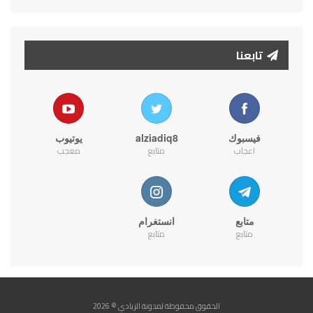
تابعنا
فيسبوك
alziadiq8
يوتيوب
اعجاب
متابع
معجب
متابع
انستغرام
متابع
متابع
الحقوق محفوظة لمدونة الزيادي © 2026