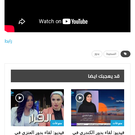
رابط
السميط
بدور
قد يعجبك ايضا
منوعات
منوعات
فيديو: لقاء بدور الكندري في
فيديو: لقاء بدور العنزي في