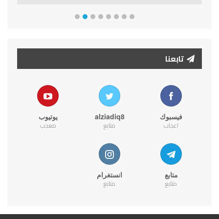
تابعنا
فيسبوك
alziadiq8
يوتيوب
اعجاب
متابع
معجب
متابع
انستغرام
متابع
متابع