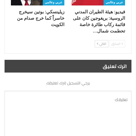
عربي وعالمي
عربي وعالمي
فيديو: هيئة الطيران المدني
زيلينسكي: بوتين سيخرج
الروسية: بريغوجين كان على
خاسراً كما خرج صدام من
قائمة ركاب طائرة خاصة
الكويت
تحطمت شمال…
السابق
التالي
اترك تعليق
يرجي التسجيل لترك تعليقك