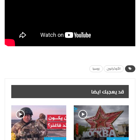
الأوكرانيين
روسيا
قد يعجبك ايضا