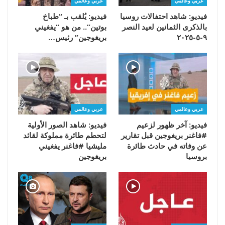
عربي وعالمي
عربي وعالمي
فيديو: شاهد احتفالات روسيا
فيديو: يُلقب بـ “طباخ
بالذكرى الثمانين لعيد النصر
بوتين”.. من هو “يفغيني
٩-٥-٢٠٢٥
بريغوجين” رئيس…
عربي وعالمي
عربي وعالمي
فيديو: آخر ظهور لزعيم
فيديو: شاهد الصور الأولية
#فاغنر بريغوجين قبل تقارير
لتحطم طائرة مملوكة لقائد
عن وفاته في حادث طائرة
مليشيا #فاغنر يفغيني
بروسيا
بريغوجين