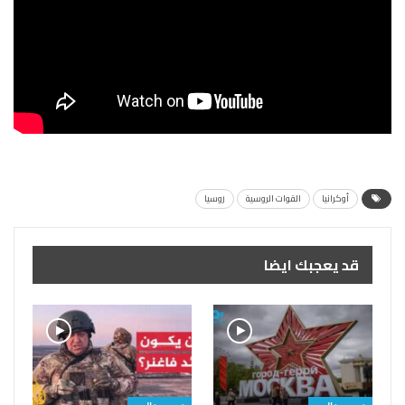
أوكرانيا
القوات الروسية
روسيا
قد يعجبك ايضا