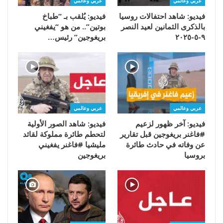
عربي وعالمي
عربي وعالمي
فيديو: شاهد احتفالات روسيا
فيديو: يُلقب بـ “طباخ
بالذكرى الثمانين لعيد النصر
بوتين”.. من هو “يفغيني
٩-٥-٢٠٢٥
بريغوجين” رئيس…
عربي وعالمي
عربي وعالمي
فيديو: آخر ظهور لزعيم
فيديو: شاهد الصور الأولية
#فاغنر بريغوجين قبل تقارير
لتحطم طائرة مملوكة لقائد
عن وفاته في حادث طائرة
مليشيا #فاغنر يفغيني
بروسيا
بريغوجين