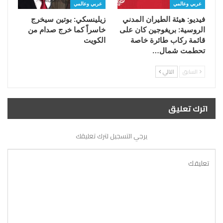
عربي وعالمي
عربي وعالمي
فيديو: هيئة الطيران المدني
زيلينسكي: بوتين سيخرج
الروسية: بريغوجين كان على
خاسراً كما خرج صدام من
قائمة ركاب طائرة خاصة
الكويت
تحطمت شمال…
السابق
التالي
اترك تعليق
يرجي التسجيل لترك تعليقك