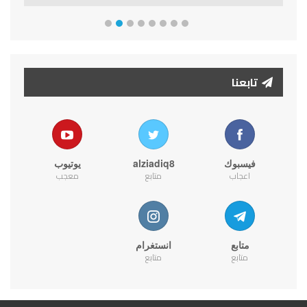
تابعنا
فيسبوك
alziadiq8
يوتيوب
اعجاب
متابع
معجب
متابع
انستغرام
متابع
متابع