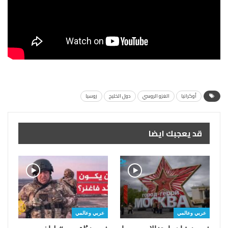
أوكرانيا
الغزو الروسي
دول الخليج
روسيا
قد يعجبك ايضا
عربي وعالمي
عربي وعالمي