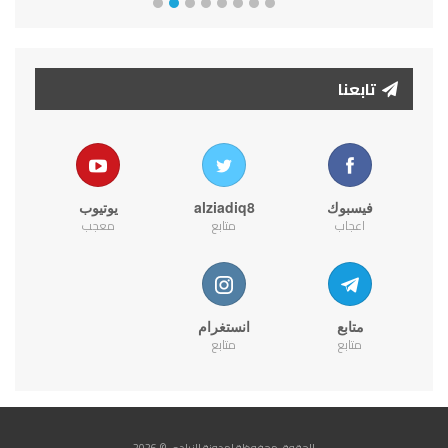
تابعنا
فيسبوك
alziadiq8
يوتيوب
اعجاب
متابع
معجب
متابع
انستغرام
متابع
متابع