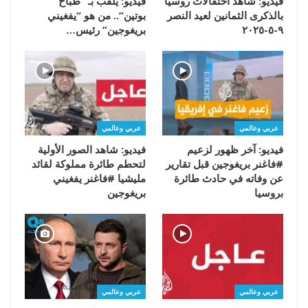
فيديو: شاهد احتفالات روسيا
فيديو: يُلقب بـ “طباخ
بالذكرى الثمانين لعيد النصر
بوتين”.. من هو “يفغيني
٩-٥-٢٠٢٥
بريغوجين” رئيس…
عربي وعالمي
عربي وعالمي
فيديو: آخر ظهور لزعيم
فيديو: شاهد الصور الأولية
#فاغنر بريغوجين قبل تقارير
لتحطم طائرة مملوكة لقائد
عن وفاته في حادث طائرة
مليشيا #فاغنر يفغيني
بروسيا
بريغوجين
عربي وعالمي
عربي وعالمي