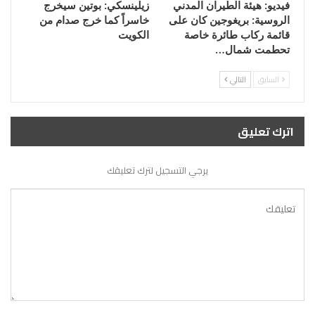
فيديو: هيئة الطيران المدني
زيلينسكي: بوتين سيخرج
الروسية: بريغوجين كان على
خاسراً كما خرج صدام من
قائمة ركاب طائرة خاصة
الكويت
تحطمت شمال…
السابق
التالي
اترك تعليق
يرجي التسجيل لترك تعليقك