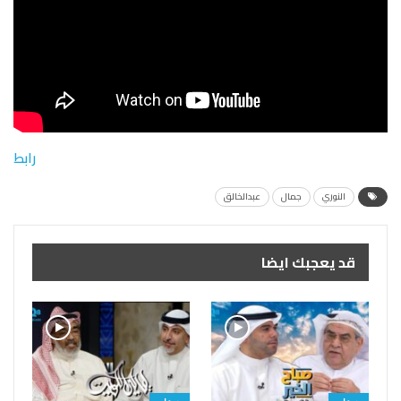
رابط
النوري
جمال
عبدالخالق
قد يعجبك ايضا