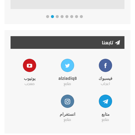
تابعنا
فيسبوك
alziadiq8
يوتيوب
اعجاب
متابع
معجب
متابع
انستغرام
متابع
متابع