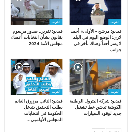
الكويت
الكويت
فيديو: مرشح «الأولى» أحمد
فيديو: تقرير.. صدور مرسوم
لاري: الوضع اليوم في البلد
بقانون بشأن انتخابات أعضاء
لا يسر أحداً وهناك تأخر في
مجلس الأمة 2024
جوانب…
الكويت
الكويت
فيديو: شركة البترول الوطنية
فيديو: النائب مرزوق الغانم
الكويتية تدشن خط تشغيل
يطلب التحقيق بتدخل
جديد لوقود السيارات
الحكومة في انتخابات
المجلس الأولمبي…
السابق
التالي