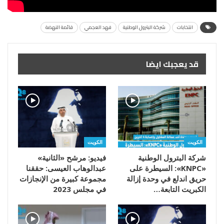
انتخابات
شركة البترول الوطنية
فهد العجمي
قائمة النهضة
قد يعجبك ايضا
الكويت
الكويت
شركة البترول الوطنية
فيديو: مرشح «الثانية»
«KNPC»: السيطرة على
عبدالوهاب العيسى: حققنا
حريق اندلع في وحدة إزالة
مجموعة كبيرة من الإنجازات
الكبريت التابعة…
في مجلس 2023