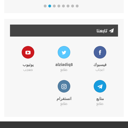
تابعنا
فيسبوك
alziadiq8
يوتيوب
اعجاب
متابع
معجب
متابع
انستغرام
متابع
متابع