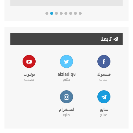
تابعنا
فيسبوك
alziadiq8
يوتيوب
اعجاب
متابع
معجب
متابع
انستغرام
متابع
متابع