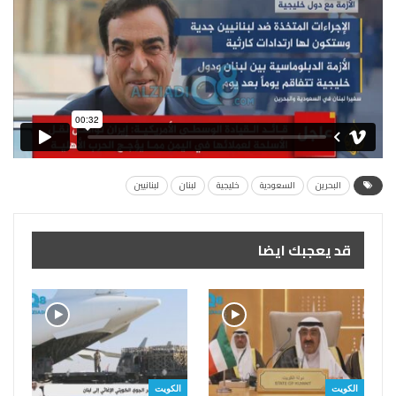
البحرين
السعودية
خليجية
لبنان
لبنانيين
قد يعجبك ايضا
الكويت
الكويت