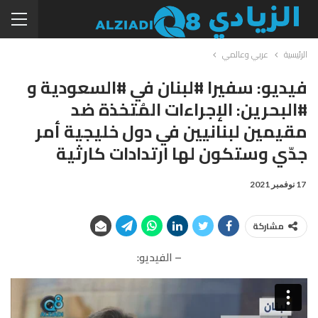
الرئيسية
عربي وعالمي
فيديو: سفيرا #لبنان في #السعودية و
#البحرين: الإجراءات المُتخذة ضد
مقيمين لبنانيين في دول خليجية أمر
جدّي وستكون لها ارتدادات كارثية
17 نوفمبر 2021
مشاركة
– الفيديو: