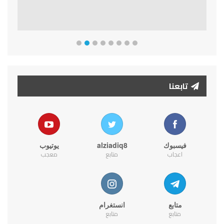
تابعنا
فيسبوك
alziadiq8
يوتيوب
اعجاب
متابع
معجب
متابع
انستغرام
متابع
متابع