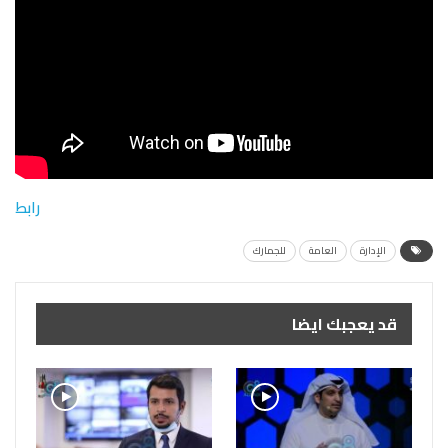
رابط
الإدارة
العامة
للجمارك
قد يعجبك ايضا