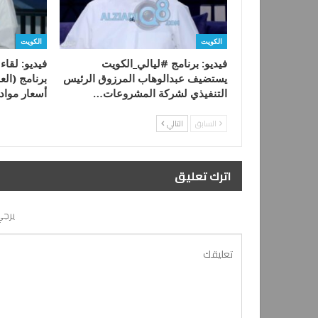
الكويت
الكويت
فيديو: برنامج #ليالي_الكويت
فيديو: لقا
يستضيف عبدالوهاب المرزوق الرئيس
برنامج (الع
التنفيذي لشركة المشروعات…
أسعار مواد
السابق
التالي
اترك تعليق
يرجي