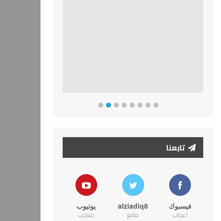
تابعنا
فيسبوك
alziadiq8
يوتيوب
اعجاب
متابع
معجب