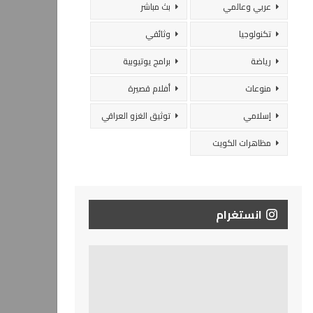
عربي وعالمي
بث مباشر
تكنولوجيا
وثائقي
رياضة
برامج يوتيوبية
منوعات
أفلام قصيرة
إسلامي
توثيق الغزو العراقي
مظاهرات الكويت
انستغرام