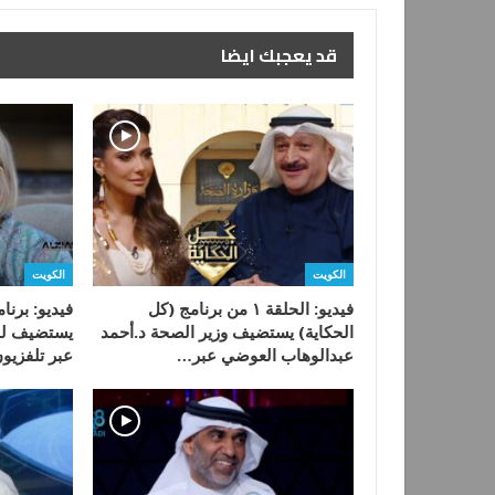
قد يعجبك ايضا
الكويت
الكويت
فيديو: الحلقة ١ من برنامج (كل
فيديو: برنا
الحكاية) يستضيف وزير الصحة د.أحمد
يستضيف لو
عبدالوهاب العوضي عبر…
عبر تلفزيو