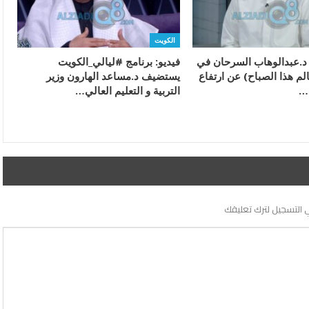
الكويت
ء د.عبدالوهاب السرحان في
فيديو: برنامج #ليالي_الكويت
الم هذا الصباح) عن ارتفاع
يستضيف د.مساعد الهارون وزير
…
التربية و التعليم العالي…
 التسجيل لترك تعليقك