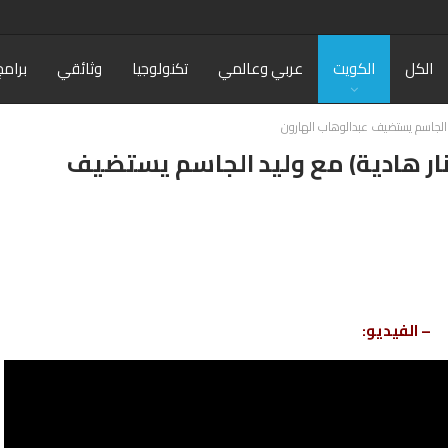
الكل
الكويت
عربي وعالمي
تكنولوجيا
وثائقي
برامج
رنامج (على نار هادية) مع وليد الجاسم يستضيف
– الفيديو: