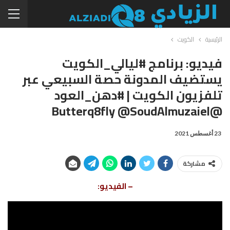
الرئيسية
الكويت
فيديو: برنامج #ليالي_الكويت
يستضيف المدونة حصة السبيعي عبر
تلفزيون الكويت | #دهن_العود
@butterq8fly @SoudAlmuzaiel
23 أغسطس 2021
مشاركة
– الفيديو: