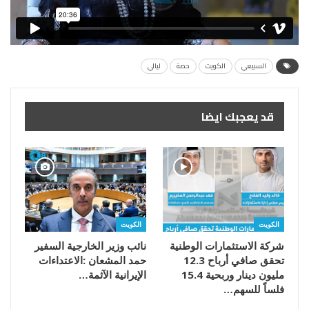
السبيعي
الكويت
حصة
ليالي
قد يعجبك ايضا
الكويت
الكويت
شركة الاستثمارات الوطنية
تحقق صافي أرباح 12.3
مليون دينار وربحية 15.4
‬الإيرانية‭ ‬الآثمة‭…
فلساً للسهم…