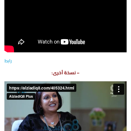
رابط
– نسخة أخرى: