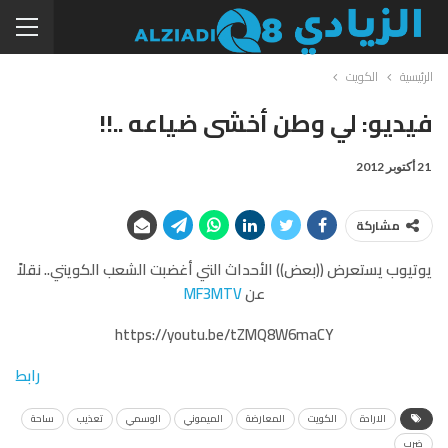
الرئيسية
الكويت
فيديو: لي وطن أخشى ضياعه ..!!
21 أكتوبر 2012
مشاركة
يوتيوب يستعرض ((بعض)) الأحداث التي أغضبت الشعب الكويتي.. نقلاً
عن
MF3MTV
https://youtu.be/tZMQ8W6maCY
رابط
الارادة
الكويت
المعارضة
الميموني
الوسمي
تعذيب
ساحة
ضرب