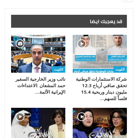
قد يعجبك ايضا
الكويت
الكويت
شركة الاستثمارات الوطنية
تحقق صافي أرباح 12.3
مليون دينار وربحية 15.4
‬الإيرانية‭ ‬الآثمة‭…
فلساً للسهم…