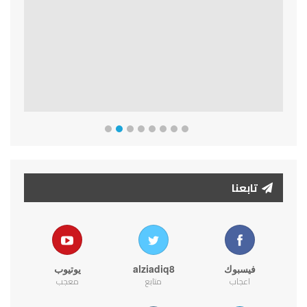
Previous
Next
تابعنا
فيسبوك
alziadiq8
يوتيوب
اعجاب
متابع
معجب