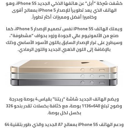
كشفت شركة “أبل” عن هاتفها الذكي الجديد iPhone 5S، وهو
الهاتف الذي يعد تطويراً للإصدار iPhone 5 بمعالج أقوى
وكاميرا أفضل ومميزات أكثر تطوراً.
ويملك الهاتف iPhone 5S نفس تصميم الإصدار iPhone 5، كما
صنع من الألمونيوم عالي الجودة وزود بحواف “مشطوفة”،
وسيطرح على غرار الإصدار السابق باللون الأسود الأساسي وذلك
بالإضافة إلى اللون الذهبي الجديد واللون الرمادي.
ويضم الهاتف الجديد شاشة “ريتنا” بقياس 4 بوصة وبدرجة
وضوح تبلغ 640×1136 بوصة، مع كثافة بكسلات تقدر بنحو 326
بكسل لكل بوصة.
ودعم الهاتف iPhone 5S بمعالج A7 الجديد والذي طور بتقنية 64