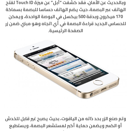
وبالحديث عن الأمان، فقد كشفت “أبل” عن ميزة Touch ID لفتح
الهاتف عبر البصمة، حيث يضم الهاتف حساسا للبصمة بسماكة
170 ميكرون وبدقة 500 بيكسل في البوصة الواحدة، ويمكن
للحساس الجديد قراءة البصمة في أي اتجاه وهو مبني ضمن زر
الصفحة الرئيسية.
وتم صنع الزر بحد ذاته من الياقوت، بحيث يصبح غير قابل للخدش
أو الكسر ويضمن حماية أكبر لمستشعر البصمة، ويستطيع