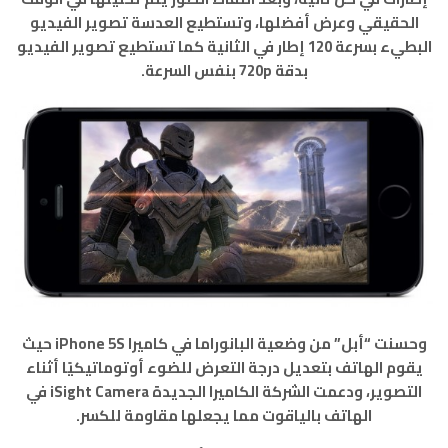
الحقيقي وعرض أفضلها، وتستطيع العدسة تصوير الفيديو
البطيء بسرعة 120 إطار في الثانية كما تستطيع تصوير الفيديو
بدقة 720p بنفس السرعة.
وحسنت “أبل” من وضعية البانوراما في كاميرا iPhone 5S حيث
يقوم الهاتف بتعديل درجة التعرض للضوء أوتوماتيكيًا أثناء
التصوير، ودعمت الشركة الكاميرا الجديدة iSight Camera في
الهاتف بالياقوت مما يجعلها مقاومة للكسر.