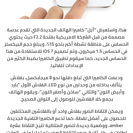
هذا، واستعرض “أبل” كاميرا الهاتف الجديدة التي تقدم عدسة
مصممة من قبل الشركة الامريكية بفتحة F2.2 حيث يحتوي
الحساس على منطقة نشطة أكبر بنحو 15%، ويبلغ حجم البيكسلز
في الحساس 1.5 ميكرون، وتم تصميم iOS 7 للاستفادة من هذا
الحساس الجديد، كما سيقوم تطبيق الكاميرا بضبط الكثير من
الإعدادات تلقائيا.
ودعمت الكاميرا التي تبلغ دقتها نحو 8 ميجابكسل، بفلاش
يتألف بداخله من وحدتين من نوع LED، الفلاش الأول “بارد
وأبيض اللون” والثاني “ساخن وأصفر اللون”، ويقوم الهاتف
بجمع كلا الفلاشين للوصول إلى التوازن الصحيح.
ويمكن التقاط الصور بفلاش واحد أو بالفلاشين المختلفين
للحصول على أفضل لقطة، كما تدعم الكاميرا التقنية الجديدة
amber، ووضعية جديدة للصور المتتالية تتيح التقاط عشرة
إطارات في كل ثانية، وبعد التقاط الصور يتم تحليلها في الوقت