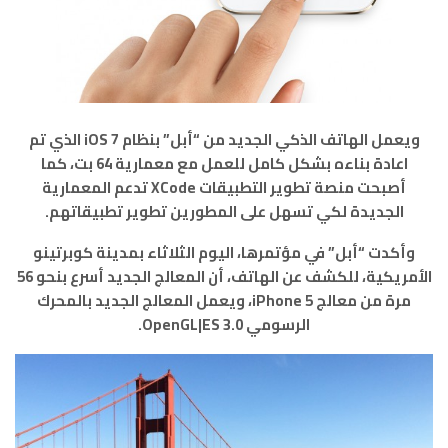
ويعمل الهاتف الذكي الجديد من “أبل” بنظام iOS 7 الذي تم
اعادة بناءه بشكل كامل للعمل مع معمارية 64 بت، كما
أصبحت منصة تطوير التطبيقات XCode تدعم المعمارية
الجديدة لكي تسهل على المطورين تطوير تطبيقاتهم.
وأكدت “أبل” في مؤتمرها، اليوم الثلاثاء بمدينة كوبرتينو
الأمريكية، للكشف عن الهاتف، أن المعالج الجديد أسرع بنحو 56
مرة من معالج iPhone 5، ويعمل المعالج الجديد بالمحرك
الرسومي OpenGL|ES 3.0.