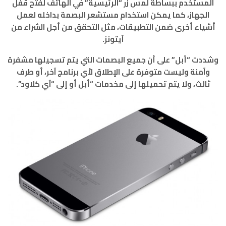
المستخدم ببساطة لمس زر “الرئيسية” في الهاتف لفتح قفل
الجهاز، كما يمكن استخدام مستشعر البصمة بداخله لعمل
أشياء أخرى ضمن التطبيقات، مثل التحقق من أجل الشراء من
آيتونز.
وشددت “أبل” على أن جميع البصمات التي يتم تسجيلها مشفرة
وآمنة وليست متوفرة على الإطلاق لأي برنامج آخر، أو طرف
ثالث، ولا يتم تحميلها إلى مخدمات “أبل أو إلى “آي كلاود”.