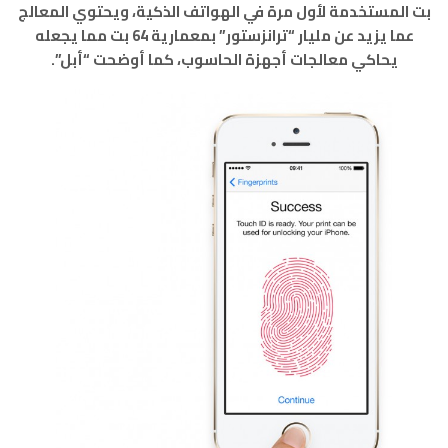
بت المستخدمة لأول مرة في الهواتف الذكية، ويحتوي المعالج
عما يزيد عن مليار “ترانزستور” بمعمارية 64 بت مما يجعله
يحاكي معالجات أجهزة الحاسوب، كما أوضحت “أبل”.