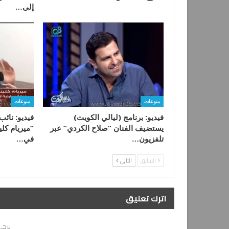
إلى…
منوعات
منوعات
فيديو: برنامج (ليالي الكويت)
فيديو: نائب
يستضيف الفنان “صلاح الكردي” عبر
“ميريام كلي
تلفزيون…
في…
السابق
التالي
اترك تعليق
يرجي