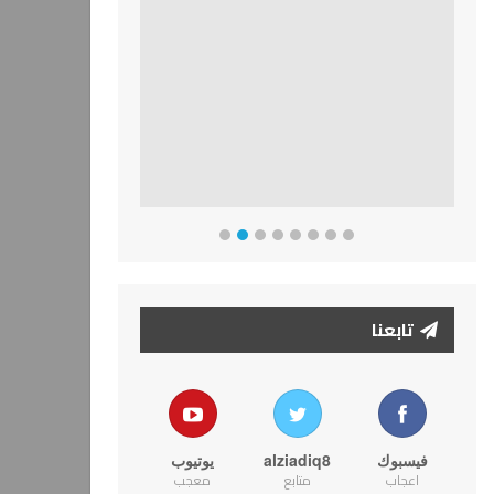
تابعنا
فيسبوك
alziadiq8
يوتيوب
اعجاب
متابع
معجب