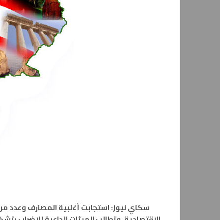
سكاي نيوز: استجابت أغلبية المصارف وعدد من 
الاقتصادية. وتطالب الهيئات الداعية للإضراب بت