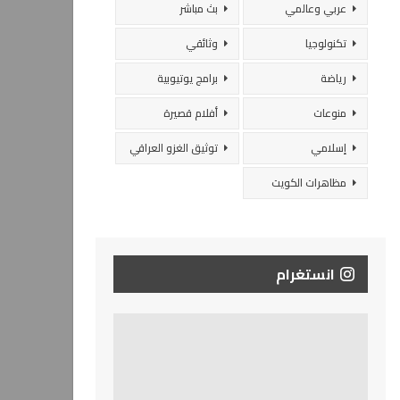
عربي وعالمي
بث مباشر
تكنولوجيا
وثائقي
رياضة
برامج يوتيوبية
منوعات
أفلام قصيرة
إسلامي
توثيق الغزو العراقي
مظاهرات الكويت
انستغرام