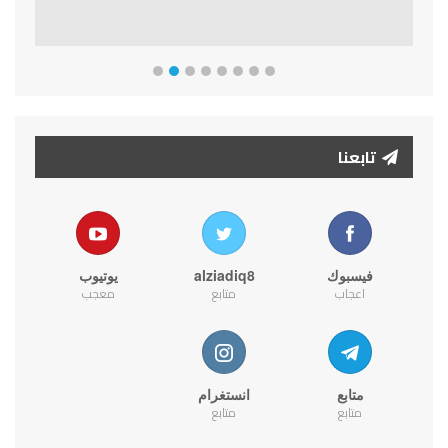
تابعنا
فيسبوك
alziadiq8
يوتيوب
اعجاب
متابع
معجب
متابع
انستغرام
متابع
متابع