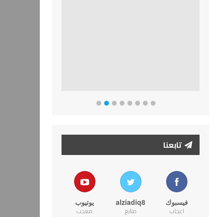
تابعنا
فيسبوك
alziadiq8
يوتيوب
اعجاب
متابع
معجب