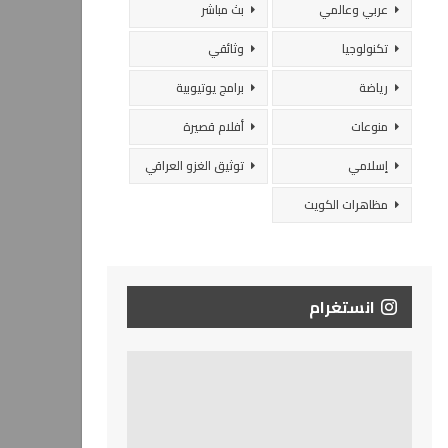
عربي وعالمي
بث مباشر
تكنولوجيا
وثائقي
رياضة
برامج يوتيوبية
منوعات
أفلام قصيرة
إسلامي
توثيق الغزو العراقي
مظاهرات الكويت
انستغرام