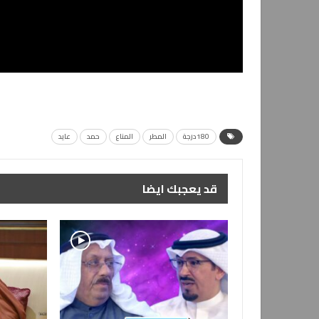
180درجة
المطر
المناع
حمد
عايد
قد يعجبك ايضا