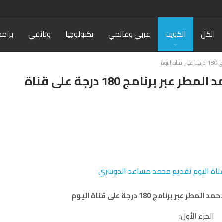
الكل
الكويت
عربي وعالمي
تكنولوجيا
وثائقي
برامج
وم
فيديو: لقاء د.عايد المناع مع د.حمد المطر عبر برنامج 180 درجة على قناة
 برنامج 180 درجة على قناة اليوم
الجزء الأول: