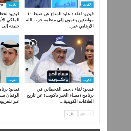
الكويت
الكويت
فيديو: لقاء د.عايد المناع عن ضبط ١٠
فيديو: لح
مواطنين ينتمون إلى منظمة حزب الله
الملكي الأ
الإرهابي عبر…
خليفة إلى 
الكويت
الكويت
فيديو: لقاء د.حمد القحطاني في
فيديو: برن
برنامج (مساء الخير ياكويت) عن تاريخ
الوقيان يس
العلاقات الكويتية…
عبر تلفزيو
السابق
التالي