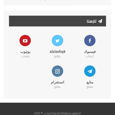
تابعنا
فيسبوك
alziadiq8
يوتيوب
اعجاب
متابع
معجب
متابع
انستغرام
متابع
متابع
الحقوق محفوظة لمدونة الزيادي © 2026