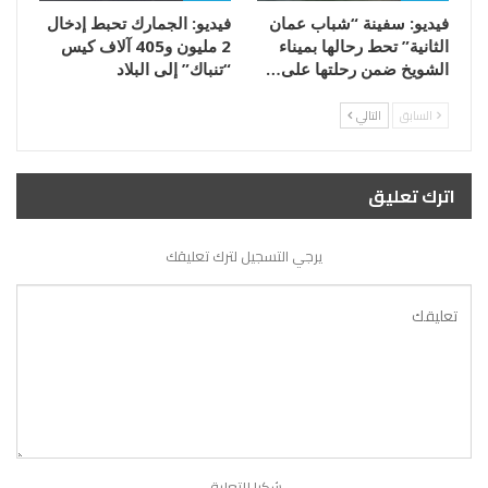
فيديو: سفينة “شباب عمان
فيديو: الجمارك تحبط إدخال
الثانية” تحط رحالها بميناء
2 مليون و405 آلاف كيس
الشويخ ضمن رحلتها على…
“تنباك” إلى البلاد
السابق
التالي
اترك تعليق
يرجي التسجيل لترك تعليقك
شكرا للتعليق