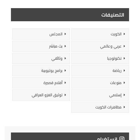
التصنيفات
الكويت
المجلس
عربي وعالمي
بث مباشر
تكنولوجيا
وثائقي
رياضة
برامج يوتيوبية
منوعات
أفلام قصيرة
إسلامي
توثيق الغزو العراقي
مظاهرات الكويت
انستغرام