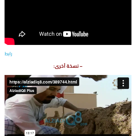
رابط
– نسخة أخرى: