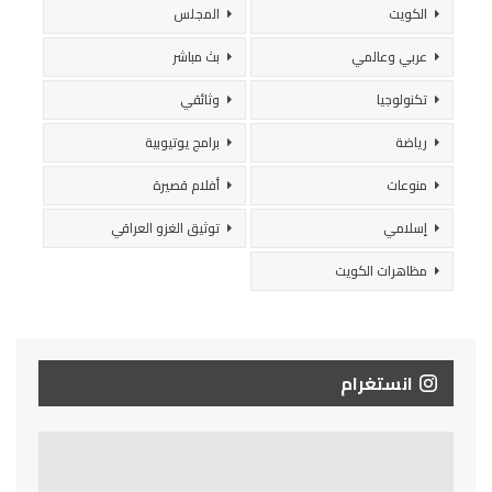
الكويت
المجلس
عربي وعالمي
بث مباشر
تكنولوجيا
وثائقي
رياضة
برامج يوتيوبية
منوعات
أفلام قصيرة
إسلامي
توثيق الغزو العراقي
مظاهرات الكويت
انستغرام