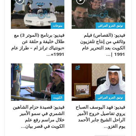
توثيق الغزو العراقي
منوعات
فيديو: (القصاص) فيلم
فيديو: برنامج (الموتر 3) مع
وثائقي من إنتاج تلفزيون
طلال خليفة و حلقة عن
الكويت بعد التحرير عام
«بونتياك ترانز ام – طراز عام
1991»…
1991 |…
توثيق الغزو العراقي
الكويت
فيديو: فهد اليوسف الصباح
فيديو: قصيدة حزام الشاهين
يروي تفاصيل خروج الأمير
الشمري في سمو الأمير
الراحل الشيخ جابر الأحمد
خلال مراسم رفع علم
يوم الغزو…
الكويت في قصر بيان…