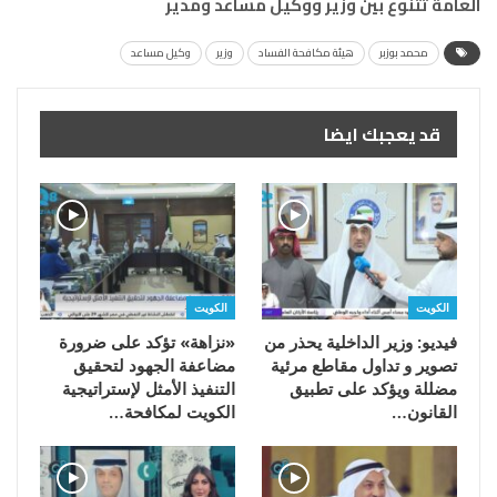
العامة تتنوع بين وزير ووكيل مساعد ومدير
محمد بوزبر
هيئة مكافحة الفساد
وزير
وكيل مساعد
قد يعجبك ايضا
الكويت
الكويت
فيديو: وزير الداخلية يحذر من
«نزاهة» تؤكد على ضرورة
تصوير و تداول مقاطع مرئية
مضاعفة الجهود لتحقيق
مضللة ويؤكد على تطبيق
التنفيذ الأمثل لإستراتيجية
القانون…
الكويت لمكافحة…