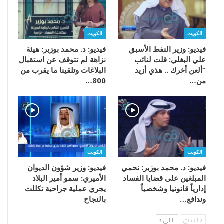
الكويت
الكويت
فيديو: وزير النفط الأسبق
فيديو: د. محمد بوزبر: هيئة
علي البغلي: قلت لنائب
نزاهة لم تتوقف عن استقبال
“ألعن أخرك .. هذي أزيد
البلاغات وتلقينا ما يقرب من
من…
800…
الكويت
الكويت
فيديو: د. محمد بوزبر: نحمي
فيديو: وزير شؤون الديوان
المبلغين على قضايا الفساد
الأميري: سمو أمير البلاد
إدارياً قانونيا وشخصياً
يجري عملية جراحية تكللت
وندافع…
بالنجاح
السابق
التالي