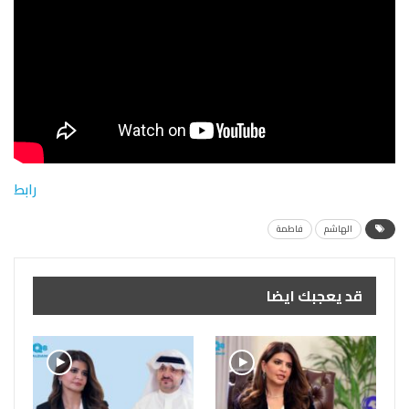
رابط
الهاشم
فاطمة
قد يعجبك ايضا