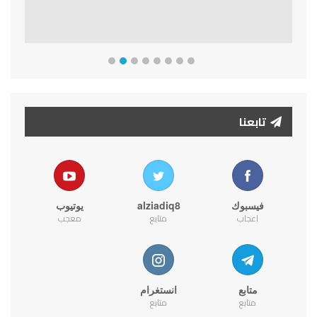
تابعنا
فيسبوك
alziadiq8
يوتيوب
اعجاب
متابع
معجب
متابع
انستغرام
متابع
متابع