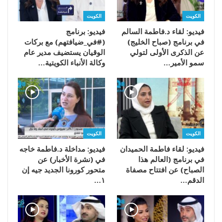
الكويت
الكويت
فيديو: لقاء د.فاطمة السالم
فيديو: برنامج
في برنامج (صباح الخليج)
(#في_ضيافتهم) مع بركات
عن الذكرى الأولى لتولي
الوقيان يستضيف مدير عام
سمو الأمير…
وكالة الأنباء الكويتية…
الكويت
الكويت
فيديو: لقاء فاطمة الحميدان
فيديو: مداخلة د.فاطمة خاجه
في برنامج (العالم هذا
في (نشرة الأخبار) عن
الصباح) عن افتتاح مصفاة
متحور كورونا الجديد جيه إن
الدقم…
١…