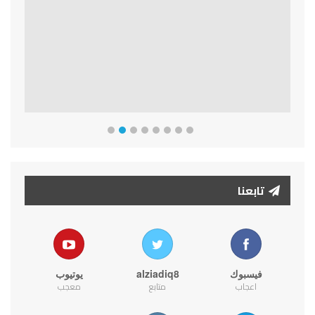
Previous
Next
تابعنا
فيسبوك
alziadiq8
يوتيوب
اعجاب
متابع
معجب