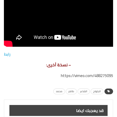
رابط
– نسخة أخرى:
https://vimeo.com/488275095
الجلواح
الشاعر
طاهر
محمد
قد يعجبك ايضا