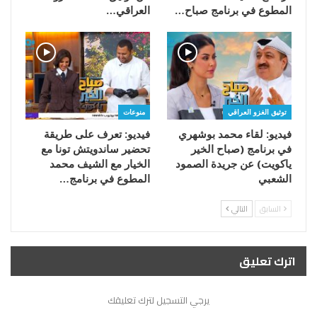
المطوع في برنامج صباح…
العراقي…
توثيق الغزو العراقي
منوعات
فيديو: لقاء محمد بوشهري
فيديو: تعرف على طريقة
في برنامج (صباح الخير
تحضير ساندويتش تونا مع
ياكويت) عن جريدة الصمود
الخيار مع الشيف محمد
الشعبي
المطوع في برنامج…
السابق
التالي
اترك تعليق
يرجي التسجيل لترك تعليقك