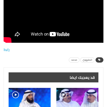
رابط
المقهوي
محمد
قد يعجبك ايضا