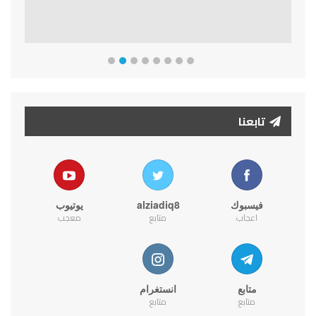
تابعنا
فيسبوك
alziadiq8
يوتيوب
اعجاب
متابع
معجب
متابع
انستغرام
متابع
متابع