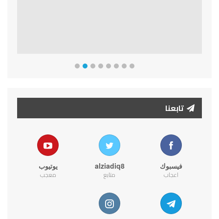
تابعنا
فيسبوك
alziadiq8
يوتيوب
اعجاب
متابع
معجب