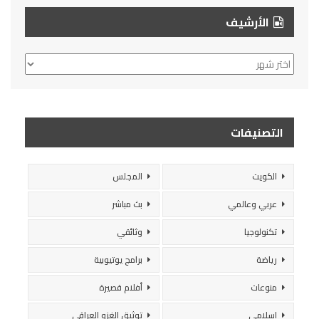
الأرشيف
الأرشيف
التصنيفات
الكويت
المجلس
عربي وعالمي
بث مباشر
تكنولوجيا
وثائقي
رياضة
برامج يوتيوبية
منوعات
أفلام قصيرة
إسلامي
توثيق الغزو العراقي