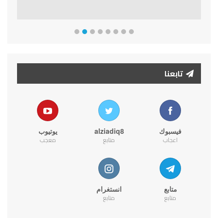
تابعنا
فيسبوك
alziadiq8
يوتيوب
اعجاب
متابع
معجب
متابع
انستغرام
متابع
متابع