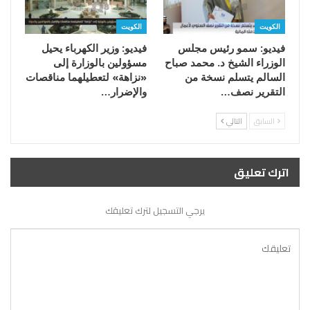
الكويت
الكويت
فيديو: سمو رئيس مجلس
فيديو: وزير الكهرباء يحيل
الوزراء الشيخ د. محمد صباح
مسؤولين بالوزارة إلى
السالم يتسلم نسخة من
«نزاهة» لتعطيلهما مناقصات
التقرير نصف…
والإضرار…
السابق
التالي
اترك تعليق
يرجي التسجيل لترك تعليقك