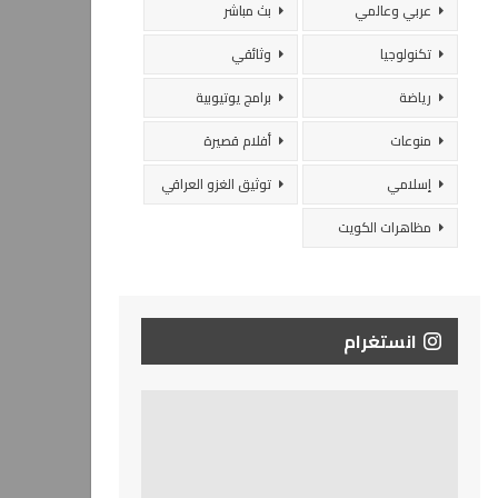
عربي وعالمي
بث مباشر
تكنولوجيا
وثائقي
رياضة
برامج يوتيوبية
منوعات
أفلام قصيرة
إسلامي
توثيق الغزو العراقي
مظاهرات الكويت
انستغرام