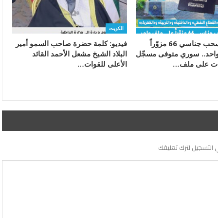
الكويت
«الراي»: سحب جناسي 66 مزوّراً
فيديو: كلمة حضرة صاحب السمو أمير
احد.. سوري متوفى مسجّل
البلاد الشيخ مشعل الأحمد القائد
نات على ملف…
الأعلى للقوات…
 التسجيل لترك تعليقك