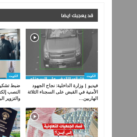
قد يعجبك ايضا
الكويت
الكويت
فيديو | وزارة الداخلية: نجاح الجهود
ضبط تشكيل
الأمنية في القبض على السجناء الثلاثة
النصب إلكت
الهاربين…
والتزوير ال