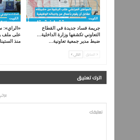
الكويت
الكويت
جريمة فساد جديدة في القطاع
التعاوني تكشفها وزارة الداخلية…
على ملف و
ضبط مدير جمعية تعاونية…
منذ الستي
السابق
التالي
اترك تعليق
يرجي