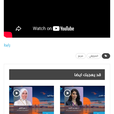
رابط
المرزوقي
مريم
قد يعجبك ايضا