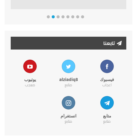
تابعنا
فيسبوك
alziadiq8
يوتيوب
اعجاب
متابع
معجب
متابع
انستغرام
متابع
متابع