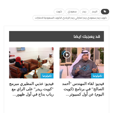
الريدر
ريدر
سعودي
كويت
كويت ريدر سعودي ريدر اماراتي ريدر الزيادي الكويت السعودية الامارات
قد يعجبك ايضا
تكنولوجيا
تكنولوجيا
فيديو: لقاء المهندس “أحمد
فيديو: عذبي المطيري مبرمج
الصالح” في برنامج (كويت
“كويت ريدر” على الراي مع
اليوم) عن أول كمبيوتر…
رباب بداح في أول ظهور…