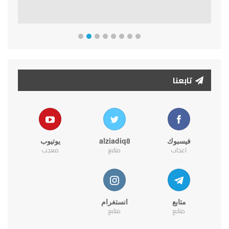
تابعنا
فيسبوك
alziadiq8
يوتيوب
اعجاب
متابع
معجب
متابع
انستغرام
متابع
متابع