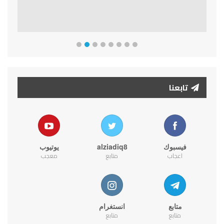
تابعنا
فيسبوك
alziadiq8
يوتيوب
اعجاب
متابع
معجب
متابع
انستغرام
متابع
متابع