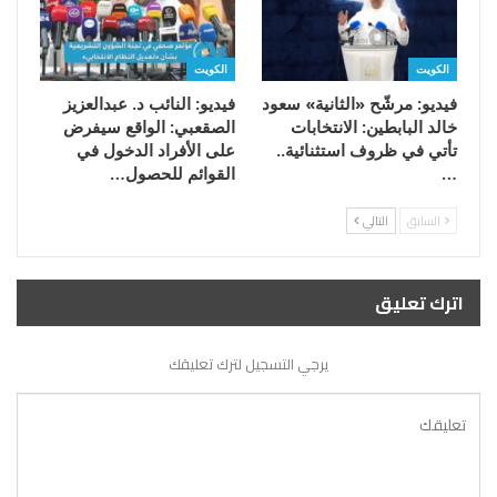
الكويت
الكويت
فيديو: مرشّح «الثانية» سعود
فيديو: النائب د. عبدالعزيز
خالد البابطين: الانتخابات
الصقعبي: الواقع سيفرض
تأتي في ظروف استثنائية..
على الأفراد الدخول في
…
القوائم للحصول…
السابق
التالي
اترك تعليق
يرجي التسجيل لترك تعليقك