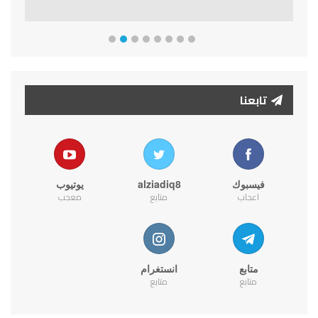
تابعنا
فيسبوك
alziadiq8
يوتيوب
اعجاب
متابع
معجب
متابع
انستغرام
متابع
متابع