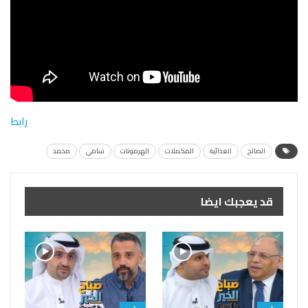
رابط
الصالح
الغذائية
المكملات
الهرمونات
سامي
محمد
قد يعجبك ايضا