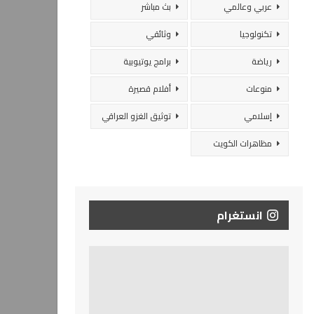
عربي وعالمي
بث مباشر
تكنولوجيا
وثائقي
رياضة
برامج يوتيوبية
منوعات
أفلام قصيرة
إسلامي
توثيق الغزو العراقي
مظاهرات الكويت
انستغرام