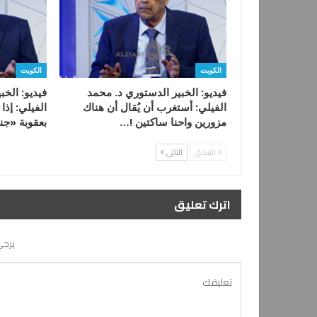
الكويت
الكويت
فيديو: الخبير الدستوري د. محمد
فيديو: الخب
الفيلي: أستغرب أن يُقال أن هناك
الفيلي: إذا
مزورين واحنا ساكتين !…
بعقوبة «جن
السابق
التالي
اترك تعليق
يرجي