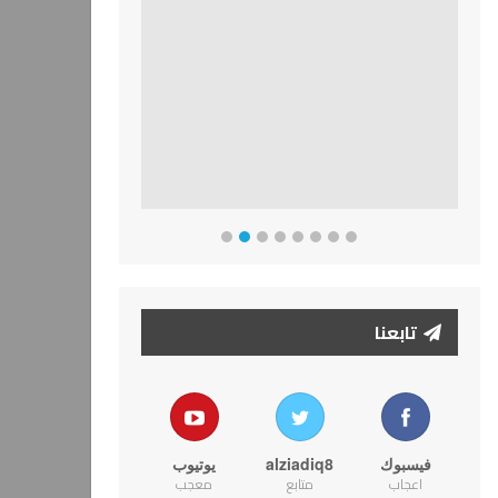
تابعنا
فيسبوك
alziadiq8
يوتيوب
اعجاب
متابع
معجب