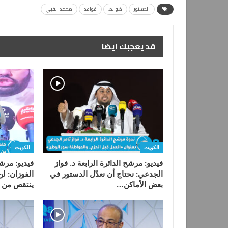
الدستور
ضوابط
قواعد
محمد الفيلي
قد يعجبك ايضا
الكويت
الكويت
فيديو: مرشح الدائرة الرابعة د. فواز
فيديو: مرشح
الجدعي: نحتاج أن نعدّل الدستور في
الفوزان: ل
بعض الأماكن…
ينتقص من