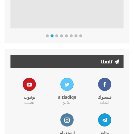
تابعنا
فيسبوك
alziadiq8
يوتيوب
اعجاب
متابع
معجب
متابع
انستغرام