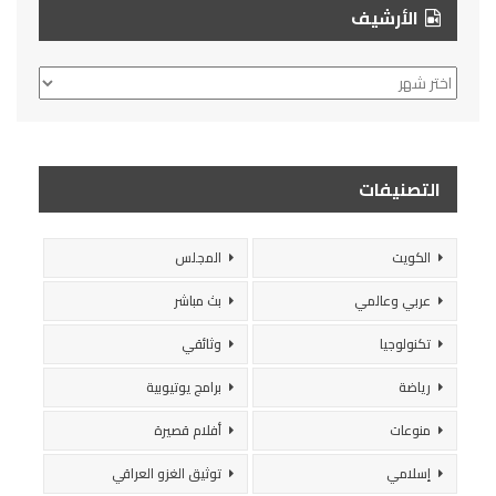
الأرشيف
الأرشيف
التصنيفات
الكويت
المجلس
عربي وعالمي
بث مباشر
تكنولوجيا
وثائقي
رياضة
برامج يوتيوبية
منوعات
أفلام قصيرة
إسلامي
توثيق الغزو العراقي