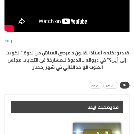
رابط
فيديو: كلمة أستاذ القانون د.مرضي العياش من ندوة “الكويت
إلى أين؟” في ديوانه
لـ الدعوة للمشاركة في انتخابات مجلس
الصوت الواحد الثاني في شهر رمضان
العياش
مرضي
قد يعجبك ايضا