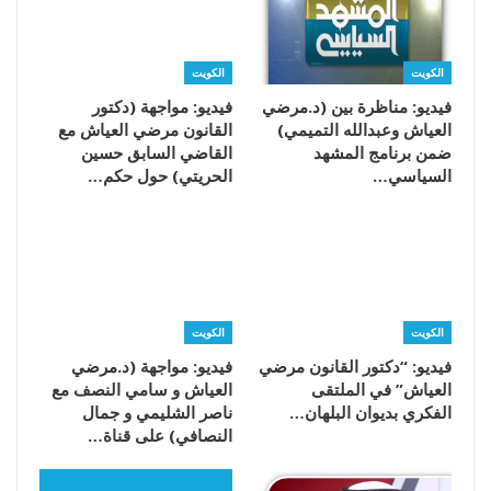
الكويت
الكويت
فيديو: مناظرة بين (د.مرضي
فيديو: مواجهة (دكتور
العياش وعبدالله التميمي)
القانون مرضي العياش مع
ضمن برنامج المشهد
القاضي السابق حسين
السياسي…
الحريتي) حول حكم…
الكويت
الكويت
فيديو: “دكتور القانون مرضي
فيديو: مواجهة (د.مرضي
العياش” في الملتقى
العياش و سامي النصف مع
الفكري بديوان البلهان…
ناصر الشليمي و جمال
النصافي) على قناة…