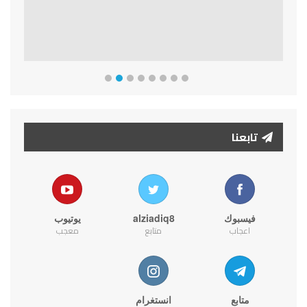
تابعنا
فيسبوك
alziadiq8
يوتيوب
اعجاب
متابع
معجب
متابع
انستغرام