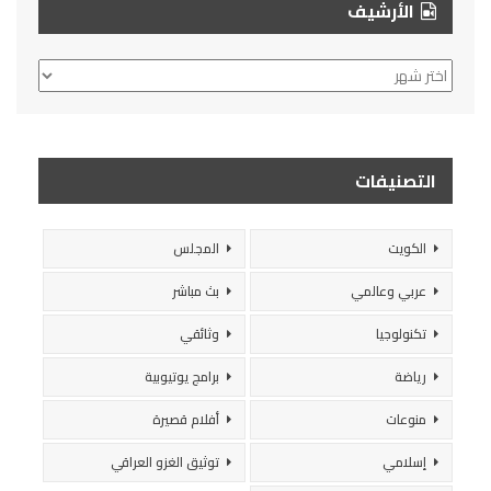
الأرشيف
الأرشيف
التصنيفات
الكويت
المجلس
عربي وعالمي
بث مباشر
تكنولوجيا
وثائقي
رياضة
برامج يوتيوبية
منوعات
أفلام قصيرة
إسلامي
توثيق الغزو العراقي