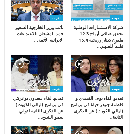
الكويت
الكويت
شركة الاستثمارات الوطنية
تحقق صافي أرباح 12.3
مليون دينار وربحية 15.4
‬الإيرانية‭ ‬الآثمة‭…
فلساً للسهم…
الكويت
الكويت
فيديو: لقاء نوف القبندي و
فيديو: لقاء سعدون بوعركي
فاطمة جوهر حياة في برنامج
في برنامج (ليالي الكويت)
(ليالي الكويت) عن الذكرى
عن الذكرى الثانية لتولي
الثانية…
سمو الشيخ…