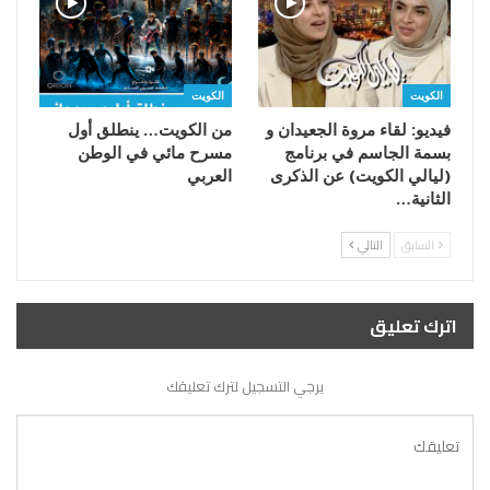
الكويت
الكويت
فيديو: لقاء مروة الجعيدان و
من الكويت… ينطلق أول
بسمة الجاسم في برنامج
مسرح مائي في الوطن
(ليالي الكويت) عن الذكرى
العربي
الثانية…
السابق
التالي
اترك تعليق
يرجي التسجيل لترك تعليقك